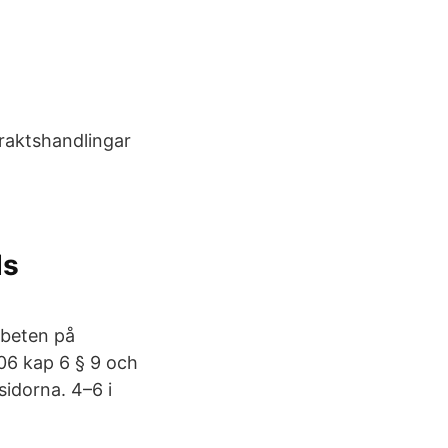
traktshandlingar
ds
rbeten på
06 kap 6 § 9 och
sidorna. 4–6 i