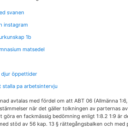
med svanen
n instagram
urkunskap 1b
ymnasium matsedel
 djur öppettider
t stalla pa arbetsintervju
enad avtalas med fördel om att ABT 06 (Allmänna 1:6, 
stämmelser när det gäller tolkningen av parternas avt
t göra en fackmässig bedömning enligt 1:8.2 1:9 är d
med stöd av 56 kap. 13 § rättegångsbalken och med 