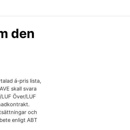
lm den
alad á-pris lista,
AVE skall svara
UF/LUF Över/LUF
adkontrakt.
tsättningar och
bete enligt ABT