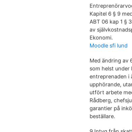
Entreprenörarvod
Kapitel 6 § 9 me
ABT 06 kap 1 § 3
av självkostnads
Ekonomi.
Moodle sfi lund
Med ändring av 6
som helst under F
entreprenaden i 
upphörande, utan 
utfört arbete med
Rådberg, chefsju
garantier på inkö
beställare.
9 Intyg från ska