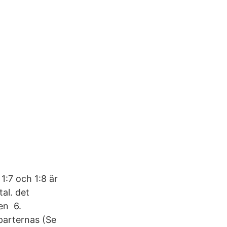
1:7 och 1:8 är
al. det
en 6.
parternas (Se