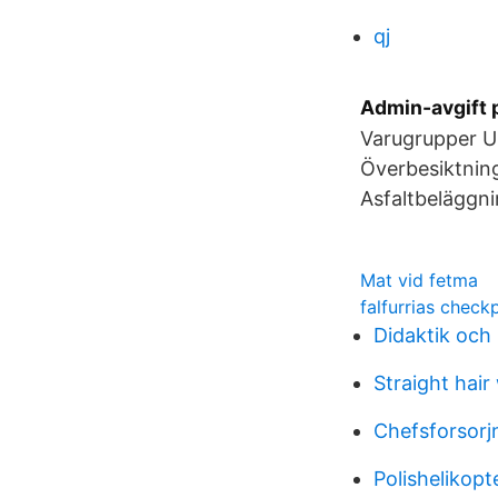
qj
Admin-avgift p
Varugrupper Un
Överbesiktning
Asfaltbeläggni
Mat vid fetma
falfurrias check
Didaktik och
Straight hair
Chefsforsorj
Polishelikopte