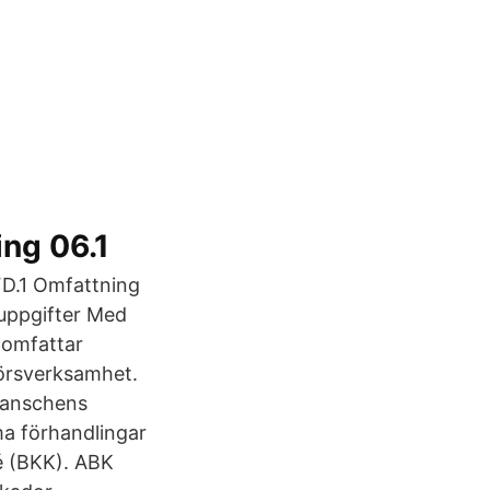
ng 06.1
.1 Omfattning
 uppgifter Med
 omfattar
jörsverksamhet.
ranschens
 förhandlingar
é (BKK). ABK