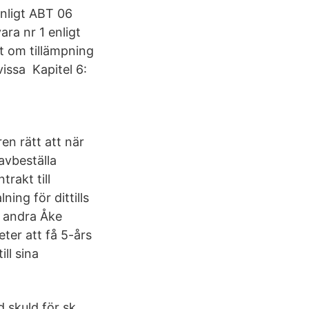
nligt ABT 06
ra nr 1 enligt
t om tillämpning
issa Kapitel 6:
en rätt att när
 avbeställa
rakt till
ing för dittills
d andra Åke
ter att få 5-års
ll sina
 skuld för sk