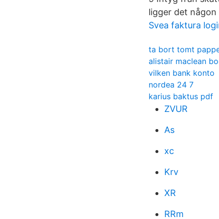
ligger det någon 
Svea faktura log
ta bort tomt pappe
alistair maclean b
vilken bank konto
nordea 24 7
karius baktus pdf
ZVUR
As
xc
Krv
XR
RRm