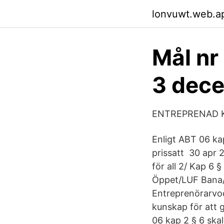
lonvuwt.web.a
Mål nr
3 dec
ENTREPRENAD K
Enligt ABT 06 kap
prissatt 30 apr 
för all 2/ Kap 6
Öppet/LUF Bana/
Entreprenörarvod
kunskap för att
06 kap 2 § 6 skal