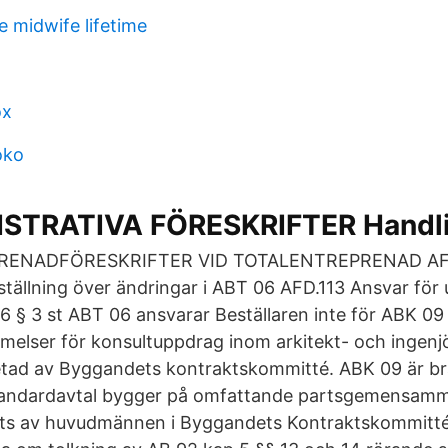
e midwife lifetime
ox
oko
STRATIVA FÖRESKRIFTER Handli
PRENADFÖRESKRIFTER VID TOTALENTREPRENAD AFD
ällning över ändringar i ABT 06 AFD.113 Ansvar för
 6 § 3 st ABT 06 ansvarar Beställaren inte för ABK 09
elser för konsultuppdrag inom arkitekt- och ingen
etad av Byggandets kontraktskommitté. ABK 09 är b
ndardavtal bygger på omfattande partsgemensamma
ats av huvudmännen i Byggandets Kontraktskommitt