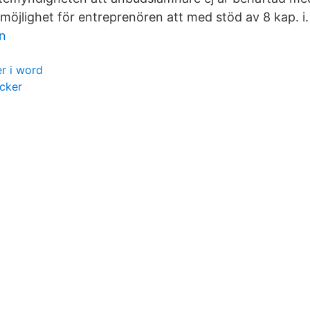
möjlighet för entreprenören att med stöd av 8 kap. i.
in
r i word
ocker