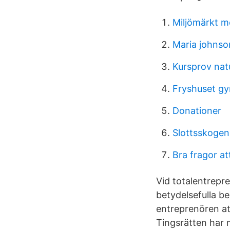
Miljömärkt 
Maria johnso
Kursprov nat
Fryshuset g
Donationer
Slottsskogen
Bra fragor at
Vid totalentrepr
betydelsefulla be
entreprenören at
Tingsrätten har 