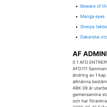
Beware of th
Manga eyes
Sherpa takb
Dakaretai ot
AF ADMINI
0 1 AFD ENTRE
AFD.111 Sammanst
ändring av 1 kap
allmänna bestämm
ABK 09 är utarb
gemensamma sta
och har förankr