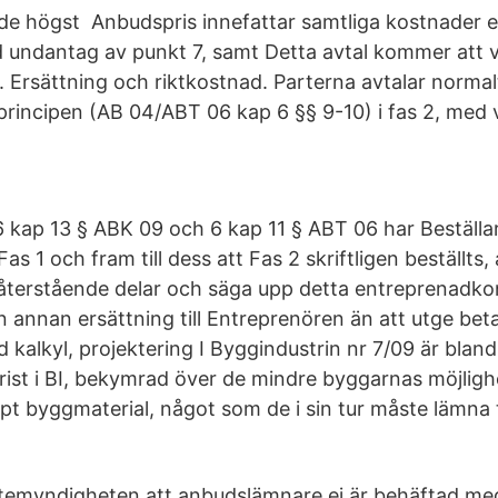
e högst Anbudspris innefattar samtliga kostnader e
d undantag av punkt 7, samt Detta avtal kommer att va
. Ersättning och riktkostnad. Parterna avtalar normal
principen (AB 04/ABT 06 kap 6 §§ 9-10) i fas 2, med v
 kap 13 § ABK 09 och 6 kap 11 § ABT 06 har Beställar
as 1 och fram till dess att Fas 2 skriftligen beställts,
återstående delar och säga upp detta entreprenadkont
annan ersättning till Entreprenören än att utge betaln
 kalkyl, projektering I Byggindustrin nr 7/09 är blan
rist i BI, bekymrad över de mindre byggarnas möjlighe
pt byggmaterial, något som de i sin tur måste lämna ti
ttemyndigheten att anbudslämnare ej är behäftad med