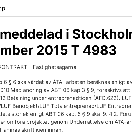
pp
 meddelad i Stockho
ember 2015 T 4983
ONTRAKT - Fastighetsägarna
 6 § 6 ska värdet av ÄTA- arbeten beräknas enligt avt
2010 Med ändring av ABT 06 kap 3 § 9, föreskrivs att 
 § 12 Betalning under entreprenadtiden (AFD.622). L
LUF Banobjekt/LUF Totalentreprenad/LUF Entrepren
ets storlek enligt ABT 06 kap. 6 § 9 ska 9. 4.2. Föru
 genomföra projektet genom Underrättelse om ÄTA-ar
l lämnas skriftligen innan.