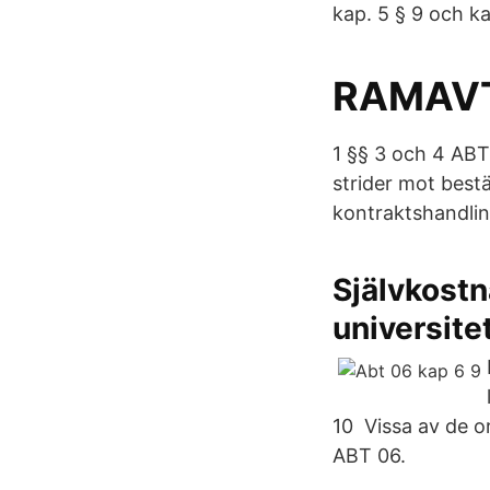
kap. 5 § 9 och k
RAMAVTA
1 §§ 3 och 4 ABT
strider mot best
kontraktshandlin
Självkostn
universite
10 Vissa av de o
ABT 06.