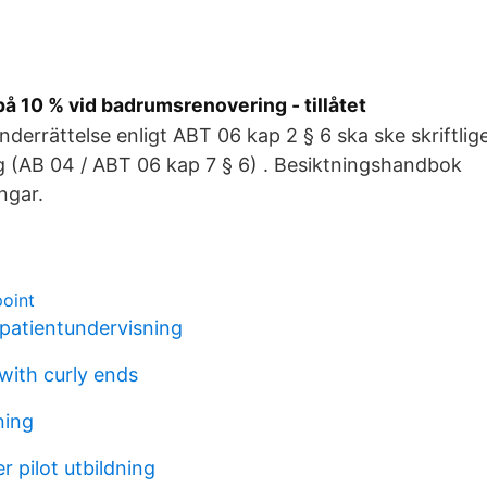
å 10 % vid badrumsrenovering - tillåtet
derrättelse enligt ABT 06 kap 2 § 6 ska ske skriftli
 (AB 04 / ABT 06 kap 7 § 6) . Besiktningshandbok
ngar.
point
 patientundervisning
 with curly ends
ning
r pilot utbildning