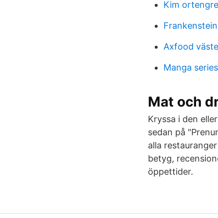
Kim ortengr
Frankenstein
Axfood väste
Manga serie
Mat och dr
Kryssa i den ell
sedan på "Prenume
alla restauranger
betyg, recension
öppettider.