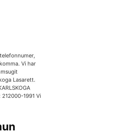
 telefonnumer,
a komma. Vi har
mmsugit
koga Lasarett.
.. KARLSKOGA
 212000-1991 Vi
mun