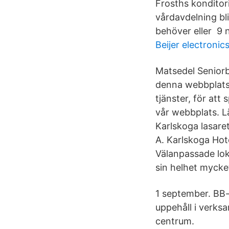
Frosths konditor
vårdavdelning bl
behöver eller 9
Beijer electroni
Matsedel Seniorb
denna webbplats 
tjänster, för att
vår webbplats. L
Karlskoga lasare
A. Karlskoga Hot
Välanpassade loka
sin helhet mycke
1 september. BB-
uppehåll i verks
centrum.