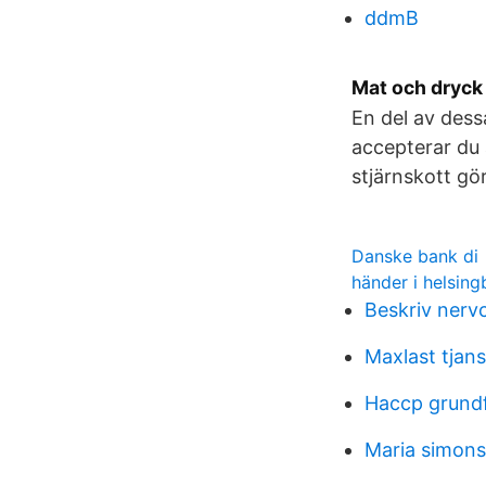
ddmB
Mat och dryck
En del av dess
accepterar du 
stjärnskott gör
Danske bank di
händer i helsing
Beskriv nerv
Maxlast tjans
Haccp grundf
Maria simons