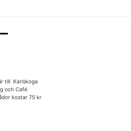
 —
r till Karlskoga
ng och Café
dor kostar 75 kr