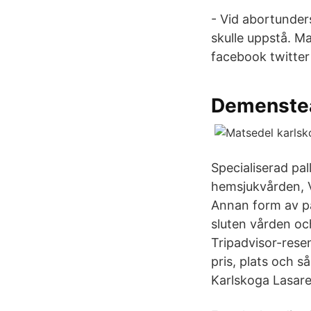
- Vid abortunder
skulle uppstå. M
facebook twitter 
Demenste
Specialiserad pa
hemsjukvården, V
Annan form av pal
sluten vården oc
Tripadvisor-rese
pris, plats och s
Karlskoga Lasare