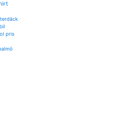
hirt
nterdäck
bil
l pris
 malmö