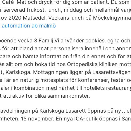
i Café Mat och dryck för dig som är patient. Du som 
ir serverad frukost, lunch, middag och mellanmål var
 nov 2020 Matsedel. Veckans lunch på Möckelngymnas
cs automation ab malmö
oende vecka 3 Familj Vi använder cookies, egna och 
för att bland annat personalisera innehåll och annon
 spara och hämta information från din enhet och för at
äs allt om och boka tid hos Ortopediska kliniken mot
tt, Karlskoga. Mottagningen ligger på Lasarettsvägen 
ell är en naturlig mötesplats för konferenser, fester
ler i kombination med närhet till hotellets restaurang
t attraktiv för olika sammankomster.
avdelningen på Karlskoga Lasarett öppnas på nytt ef
amheten. 15 november. En nya ICA-butik öppnas i Sa