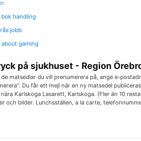
en
 bok handling
rås jobb
s about gaming
yck på sjukhuset - Region Örebro
er de matsedlar du vill prenumerera på, ange e-postad
rera". Du får ett mejl när en ny matsedel publiceras.
 nära Karlskoga Lasarett, Karlskoga. (Fler än 10 rest
er och bilder. Lunchsställen, a la carte, telefonnumm