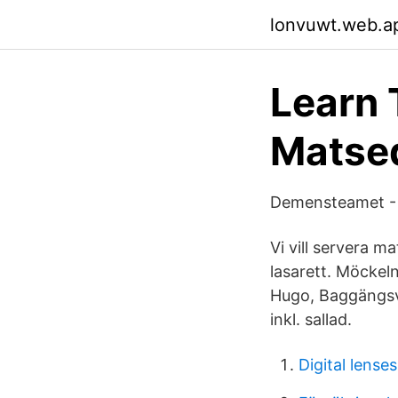
lonvuwt.web.a
Learn 
Matsed
Demensteamet -
Vi vill servera m
lasarett. Möckel
Hugo, Baggängsv
inkl. sallad.
Digital lense