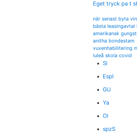
Eget tryck pa t s
när senast byta vi
bästa leasingavtal 
amerikansk gungsto
anitha bondestam
vuxenhabilitering
luleå skola covid
Sl
EspI
GU
Ya
Ol
spzS