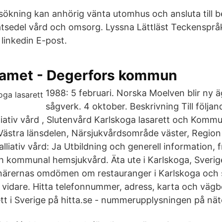
sökning kan anhörig vänta utomhus och ansluta till
atsedel vård och omsorg. Lyssna Lättläst Teckenspråk
linkedin E-post.
amet - Degerfors kommun
1988: 5 februari. Norska Moelven blir ny äg
sågverk. 4 oktober. Beskrivning Till följa
lliativ vård , Slutenvård Karlskoga lasarett och Komm
ästra länsdelen, Närsjukvårdsområde väster, Region
liativ vård: Ja Utbildning och generell information, fra
h kommunal hemsjukvård. Äta ute i Karlskoga, Sverig
närernas omdömen om restauranger i Karlskoga och s
å vidare. Hitta telefonnummer, adress, karta och vägbe
tt i Sverige på hitta.se - nummerupplysningen på nät