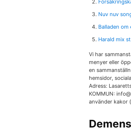
Försäkringsk
Nuv nuv son
Balladen om 
Harald mix st
Vi har sammanstä
menyer eller öppe
en sammanställni
hemsidor, social
Adress: Lasaret
KOMMUN: info@ka
använder kakor (c
Demens