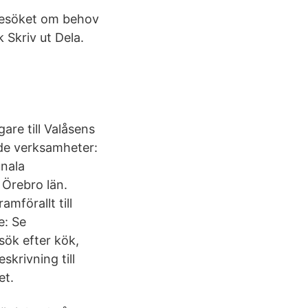
 besöket om behov
 Skriv ut Dela.
are till Valåsens
nde verksamheter:
unala
 Örebro län.
mförallt till
e: Se
ök efter kök,
skrivning till
et.