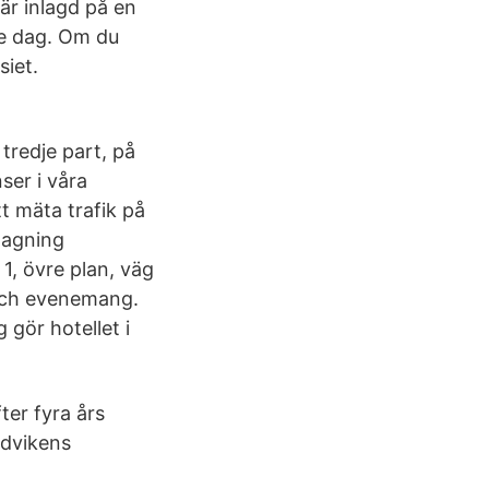
är inlagd på en
je dag. Om du
iet.
tredje part, på
ser i våra
t mäta trafik på
tagning
1, övre plan, väg
 och evenemang.
 gör hotellet i
ter fyra års
ndvikens