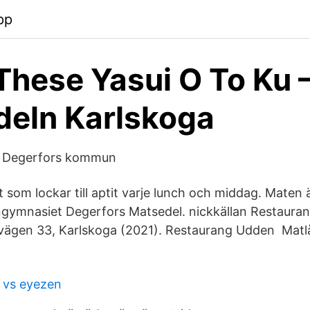
pp
These Yasui O To Ku
eln Karlskoga
 Degerfors kommun
at som lockar till aptit varje lunch och middag. Maten ä
ngymnasiet Degerfors Matsedel. nickkällan Restaura
ägen 33, Karlskoga (2021). Restaurang Udden Matlå
s vs eyezen