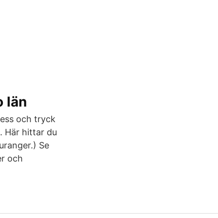
 län
ress och tryck
 Här hittar du
auranger.) Se
er och