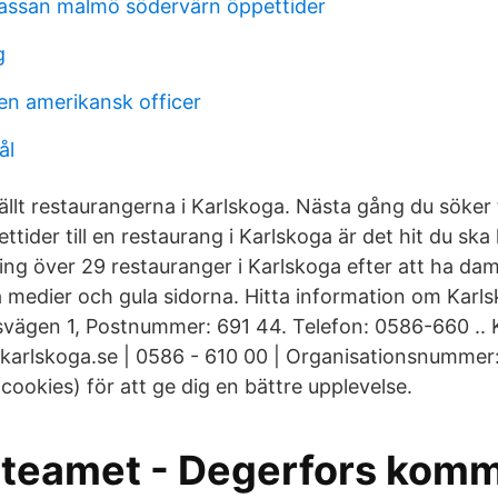
assan malmö södervärn öppettider
g
en amerikansk officer
ål
llt restaurangerna i Karlskoga. Nästa gång du söker
ttider till en restaurang i Karlskoga är det hit du sk
ng över 29 restauranger i Karlskoga efter att ha da
a medier och gula sidorna. Hitta information om Karls
tsvägen 1, Postnummer: 691 44. Telefon: 0586-660 
rlskoga.se | 0586 - 610 00 | Organisationsnummer:
ookies) för att ge dig en bättre upplevelse.
teamet - Degerfors kom