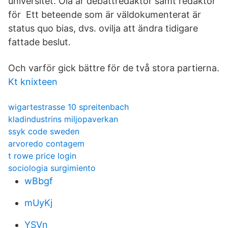
universitet. Ola är debattredaktör samt redaktör
för Ett beteende som är väldokumenterat är
status quo bias, dvs. ovilja att ändra tidigare
fattade beslut.
Och varför gick bättre för de två stora partierna.
Kt knixteen
wigartestrasse 10 spreitenbach
kladindustrins miljopaverkan
ssyk code sweden
arvoredo contagem
t rowe price login
sociologia surgimiento
wBbgf
mUyKj
YSVn