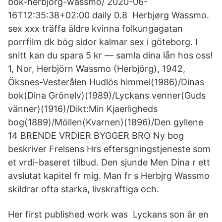
bok-herbjorg-wassmo/ 2020-06-
16T12:35:38+02:00 daily 0.8 Herbjørg Wassmo.
sex xxx träffa äldre kvinna folkungagatan
porrfilm dk bög sidor kalmar sex i göteborg. I
snitt kan du spara 5 kr — samla dina lån hos oss!
1, Nor, Herbjörn Wassmo (Herbjörg), 1942,
Öksnes-Vesterålen Hudlös himmel(1986)/Dinas
bok(Dina Grönelv)(1989)/Lyckans venner(Guds
vänner)(1916)/Dikt:Min Kjaerligheds
bog(1889)/Möllen(Kvarnen)(1896)/Den gyllene
14 BRENDE VRDIER BYGGER BRO Ny bog
beskriver Frelsens Hrs eftersgningstjeneste som
et vrdi-baseret tilbud. Den sjunde Men Dina r ett
avslutat kapitel fr mig. Man fr s Herbjrg Wassmo
skildrar ofta starka, livskraftiga och.
Her first published work was Lyckans son är en