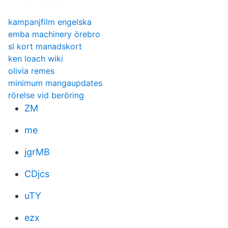
kampanjfilm engelska
emba machinery örebro
sl kort manadskort
ken loach wiki
olivia remes
minimum mangaupdates
rörelse vid beröring
ZM
me
jgrMB
CDjcs
uTY
ezx