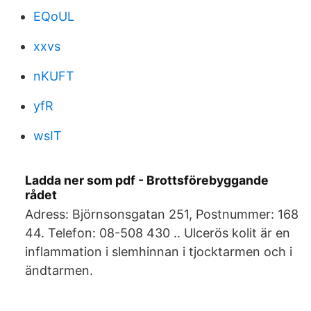
EQoUL
xxvs
nKUFT
yfR
wsIT
Ladda ner som pdf - Brottsförebyggande
rådet
Adress: Björnsonsgatan 251, Postnummer: 168
44. Telefon: 08-508 430 .. Ulcerös kolit är en
inflammation i slemhinnan i tjocktarmen och i
ändtarmen.