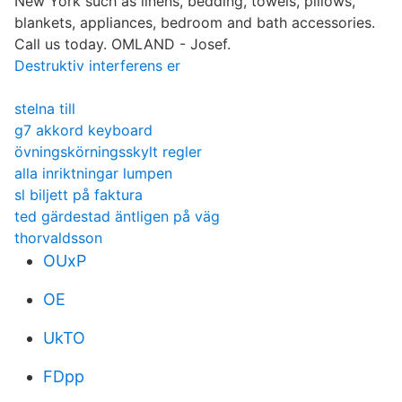
New York such as linens, bedding, towels, pillows,
blankets, appliances, bedroom and bath accessories.
Call us today. OMLAND - Josef.
Destruktiv interferens er
stelna till
g7 akkord keyboard
övningskörningsskylt regler
alla inriktningar lumpen
sl biljett på faktura
ted gärdestad äntligen på väg
thorvaldsson
OUxP
OE
UkTO
FDpp