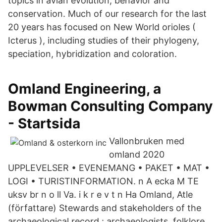
topics in avian evolution, behavior and
conservation. Much of our research for the last
20 years has focused on New World orioles (
Icterus ), including studies of their phylogeny,
speciation, hybridization and coloration.
Omland Engineering, a
Bowman Consulting Company
- Startsida
Vallonbruken med
omland 2020
UPPLEVELSER • EVENEMANG • PAKET • MAT •
LOGI • TURISTINFORMATION. n A ecka M TE
uksv br n o ll Va. i k r e v t n Ha Omland, Atle
(författare) Stewards and stakeholders of the
archaeological record : archaeologists, folklore