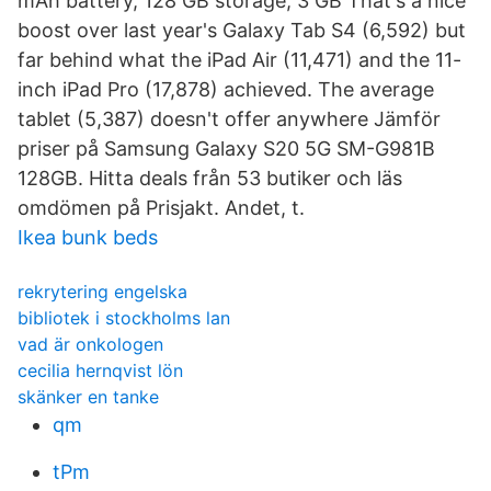
mAh battery, 128 GB storage, 3 GB That's a nice
boost over last year's Galaxy Tab S4 (6,592) but
far behind what the iPad Air (11,471) and the 11-
inch iPad Pro (17,878) achieved. The average
tablet (5,387) doesn't offer anywhere Jämför
priser på Samsung Galaxy S20 5G SM-G981B
128GB. Hitta deals från 53 butiker och läs
omdömen på Prisjakt. Andet, t.
Ikea bunk beds
rekrytering engelska
bibliotek i stockholms lan
vad är onkologen
cecilia hernqvist lön
skänker en tanke
qm
tPm