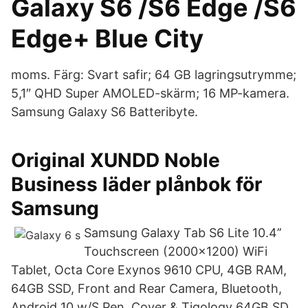
Galaxy S6 /S6 Edge /S6
Edge+ Blue City
moms. Färg: Svart safir; 64 GB lagringsutrymme;
5,1″ QHD Super AMOLED-skärm; 16 MP-kamera.
Samsung Galaxy S6 Batteribyte.
Original XUNDD Noble
Business läder plånbok för
Samsung
Samsung Galaxy Tab S6 Lite 10.4’’
Touchscreen (2000x1200) WiFi
Tablet, Octa Core Exynos 9610 CPU, 4GB RAM,
64GB SSD, Front and Rear Camera, Bluetooth,
Android 10 w/S Pen, Cover & Tigology 64GB SD